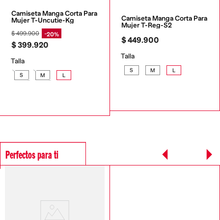
Camiseta Manga Corta Para 
Camiseta Manga Corta Para 
Mujer T-Uncutie-Kg
Mujer T-Reg-S2
$
499
.
900
20%
$
449
.
900
$
399
.
920
Talla
Talla
S
M
L
S
M
L
Perfectos para ti