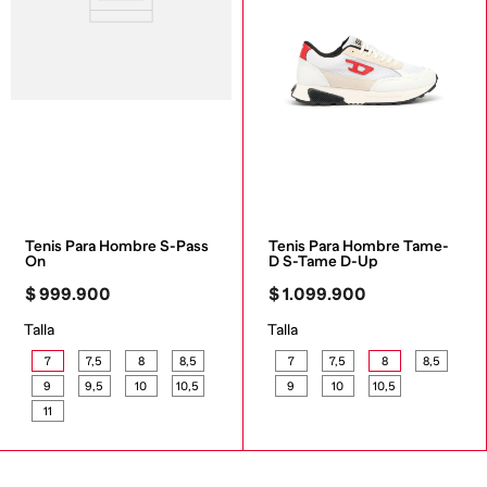
Tenis Para Hombre S-Pass 
Tenis Para Hombre Tame-
On
D S-Tame D-Up
$
999
.
900
$
1
.
099
.
900
Talla
Talla
7
7,5
8
8,5
7
7,5
8
8,5
9
9,5
10
10,5
9
10
10,5
11