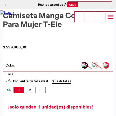
1
|
4
‹
›
‹
›
Rastrea tu pedido 🔎
Aquí!
Camiseta Manga Corta
Para Mujer T-Ele
$
599
.
900
,
00
Color
:
Talla
Encuentra tu talla ideal
Guía de tallas
XS
S
M
L
¡solo quedan
1
unidad(es) disponibles!