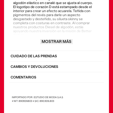
algodón elástico en canalé que se ajusta al cuerpo.
El logotipo de corazón D está estampado desde el
interior para crear un efecto acuarela. Teñida con
pigmentos del revés para darle un aspecto
desgastado y desteñido, su silueta skinny se
completa con costuras en contraste. Al comprar
nuestros productos Diesel de algodón, estás
apoyando nuestra inversión en la misión de Better
Cotton.
MOSTRAR MÁS
• Composición: 97% algodón 3% elastano al
comprar nuestros productos diesel de algodón,
estás apoyando nuestra inversión en la misión de
better cotton.
CUIDADO DE LAS PRENDAS
• País origen: Bulgaria
• La modelo viste una talla S y mide 175 cm
CAMBIOS Y DEVOLUCIONES
COMENTARIOS
IMPORTADO POR : ESTUDIO DE MODA S.A.S
• NIT: 890926803 • SIC: 890.926.803