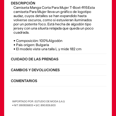
DESCRIPCIÓN
Camiseta Manga Corta Para Mujer T-Boxt-R15Esta
camiseta Para Mujer lleva un gráfico de logotipo
audaz, cuyos detalles se han expandido hasta
volverse oscuros, como si estuvieran iluminados
por un potente foco. Está hecha de algodón tipo
jersey con una silueta relajada que queda un poco
cuadrada.
• Composición: 100%Algodón
• País origen: Bulgaria
• El modelo viste una talla L y mide 182 cm
CUIDADO DE LAS PRENDAS
CAMBIOS Y DEVOLUCIONES
COMENTARIOS
IMPORTADO POR : ESTUDIO DE MODA S.A.S
• NIT: 890926803 • SIC: 890.926.803