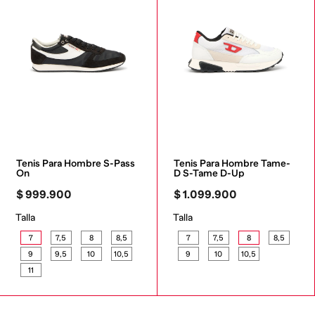
Tenis Para Hombre S-Pass 
Tenis Para Hombre Tame-
On
D S-Tame D-Up
$
999
.
900
$
1
.
099
.
900
Talla
Talla
7
7,5
8
8,5
7
7,5
8
8,5
9
9,5
10
10,5
9
10
10,5
11