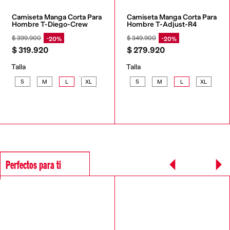
Camiseta Manga Corta Para 
Camiseta Manga Corta Para 
Hombre T-Diego-Crew
Hombre T-Adjust-R4
$
399
.
900
$
349
.
900
20%
20%
$
319
.
920
$
279
.
920
Talla
Talla
S
M
L
XL
S
M
L
XL
Perfectos para ti