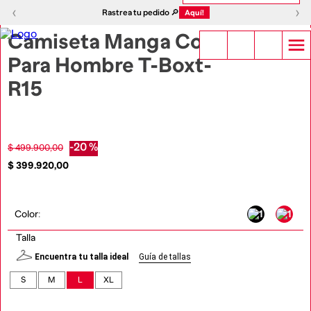
1
|
4
‹
›
‹
›
Rastrea tu pedido 🔎
Aquí!
Camiseta Manga Corta
Para Hombre T-Boxt-
R15
-
20 %
$
499
.
900
,
00
$
399
.
920
,
00
Color
:
Talla
Encuentra tu talla ideal
Guía de tallas
S
M
L
XL