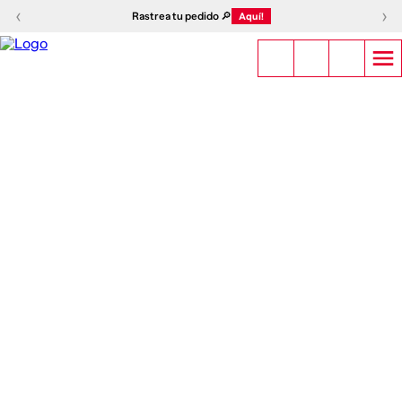
‹
›
Rastrea tu pedido 🔎
Aquí!