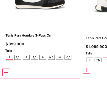
Tenis Para Hombre S-Pass On
Tenis Para 
$
999
.
900
$
1
.
099
.
90
Talla
Talla
7
7,5
8
8,5
9
9,5
10
10,5
7
7,5
11