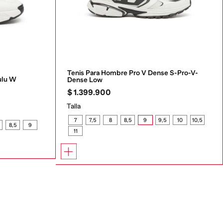
Tenis Para Hombre Pro V Dense S-Pro-V-
ulu W
Dense Low
$
1
.
399
.
900
Talla
7
7,5
8
8,5
9
9,5
10
10,5
8,5
9
11