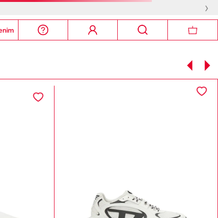
›
enim