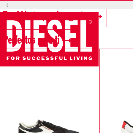
‹
También te pueden gustar
Perfectos para ti