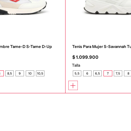
Hombre Tame-D S-Tame D-Up
Tenis Para Mujer S-Savannah T
0
$
1
.
099
.
900
Talla
8
8,5
9
10
10,5
5,5
6
6,5
7
7,5
8