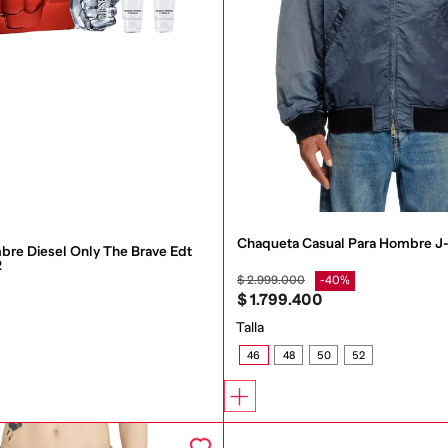
Chaqueta Casual Para Hombre J
bre Diesel Only The Brave Edt 
2
$
2
.
999
.
000
40%
$
1
.
799
.
400
Talla
46
48
50
52