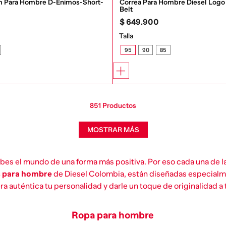
 Para Hombre D-Enimos-Short-
Correa Para Hombre Diesel Logo 
Belt
$
649
.
900
Talla
95
90
85
851
Productos
MOSTRAR MÁS
cibes el mundo de una forma más positiva. Por eso cada una de 
s para hombre
de Diesel Colombia, están diseñadas especial
ra auténtica tu personalidad y darle un toque de originalidad a t
Ropa para hombre