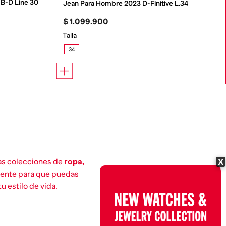
B-D Line 30 
Jean Para Hombre 2023 D-Finitive L.34
$
1
.
099
.
900
Talla
34
X
las colecciones de
ropa,
mente para que puedas
u estilo de vida.