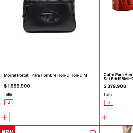
Cofre Para Hom
Morral Portatil Para Hombre Holi-D Holi-D M
Set Edt125Ml+
$
1
.
999
.
900
$
379
.
900
Talla
Talla
U
U