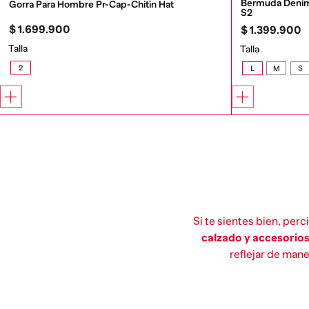
Bermuda Denim
Gorra Para Hombre Pr-Cap-Chitin Hat
S2
$
1
.
699
.
900
$
1
.
399
.
900
Talla
Talla
2
L
M
S
Si te sientes bien, per
calzado y accesorio
reflejar de mane