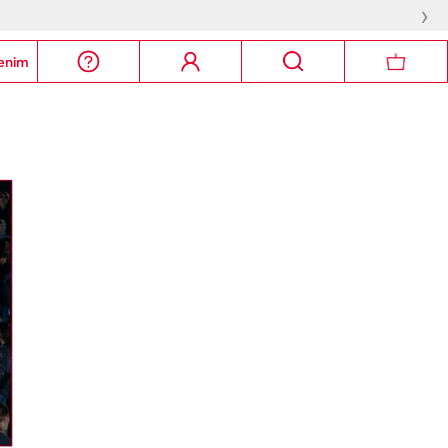
›
enim