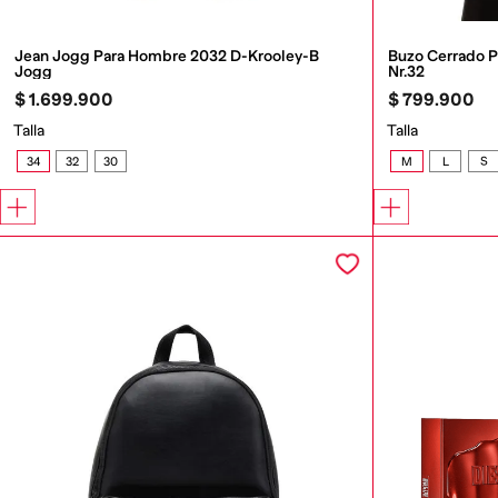
Jean Jogg Para Hombre 2032 D-Krooley-B 
Buzo Cerrado 
Jogg
Nr.32
$
1
.
699
.
900
$
799
.
900
Talla
Talla
34
32
30
M
L
S