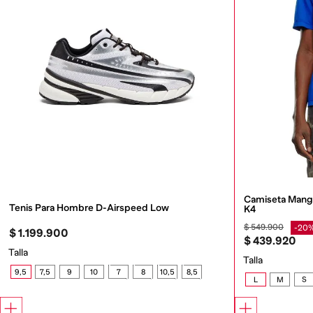
Camiseta Manga
Tenis Para Hombre D-Airspeed Low
K4
$
549
.
900
20
$
1
.
199
.
900
$
439
.
920
Talla
Talla
9,5
7,5
9
10
7
8
10,5
8,5
L
M
S