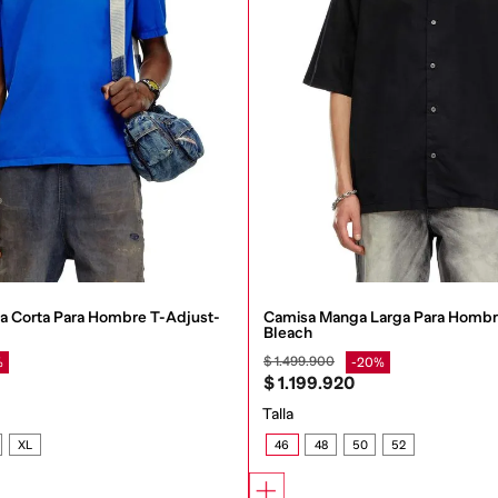
 Corta Para Hombre T-Adjust-
Camisa Manga Larga Para Hombr
Bleach
$
1
.
499
.
900
%
20%
$
1
.
199
.
920
Talla
XL
46
48
50
52