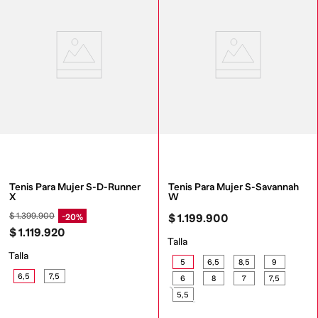
Tenis Para Mujer S-D-Runner 
Tenis Para Mujer S-Savannah 
X
W
$
1
.
399
.
900
20%
$
1
.
199
.
900
$
1
.
119
.
920
Talla
Talla
5
6,5
8,5
9
6,5
7,5
6
8
7
7,5
5,5