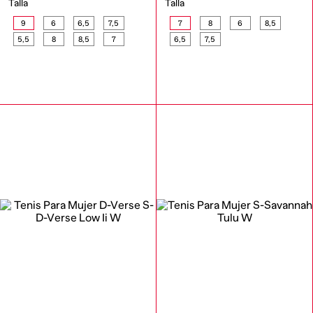
Talla
Talla
9
6
6,5
7,5
7
8
6
8,5
5,5
8
8,5
7
6,5
7,5