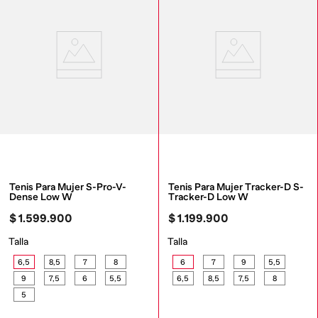
Tenis Para Mujer S-Pro-V-
Tenis Para Mujer Tracker-D S-
Dense Low W
Tracker-D Low W
$
1
.
599
.
900
$
1
.
199
.
900
Talla
Talla
6,5
8,5
7
8
6
7
9
5,5
9
7,5
6
5,5
6,5
8,5
7,5
8
5