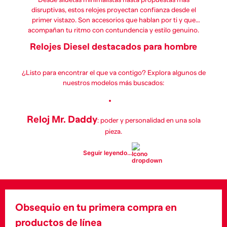
disruptivas, estos relojes proyectan confianza desde el
primer vistazo. Son accesorios que hablan por ti y que
acompañan tu ritmo con contundencia y estilo genuino.
Relojes Diesel destacados para hombre
¿Listo para encontrar el que va contigo? Explora algunos de
nuestros modelos más buscados:
Reloj Mr. Daddy
: poder y personalidad en una sola
pieza.
Seguir leyendo...
Reloj Cliffhanger
: diseño digital con impacto visual.
Reloj DZ2198 Vert
Obsequio en tu primera compra en
: minimalismo con firmeza.
productos de línea