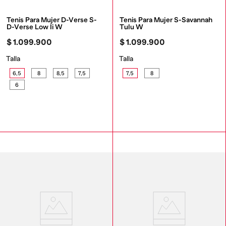
Tenis Para Mujer D-Verse S-
Tenis Para Mujer S-Savannah 
D-Verse Low Ii W
Tulu W
$
1
.
099
.
900
$
1
.
099
.
900
Talla
Talla
6,5
8
8,5
7,5
7,5
8
6