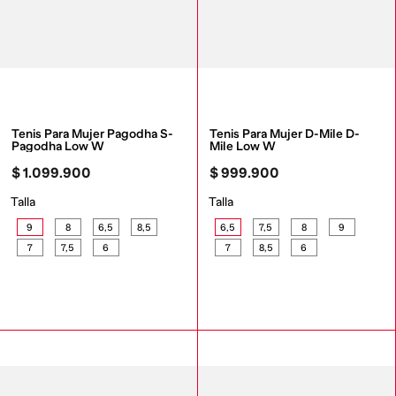
Tenis Para Mujer Pagodha S-
Tenis Para Mujer D-Mile D-
Pagodha Low W
Mile Low W
$
1
.
099
.
900
$
999
.
900
Talla
Talla
9
8
6,5
8,5
6,5
7,5
8
9
7
7,5
6
7
8,5
6