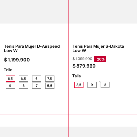
Tenis Para Mujer D-Airspeed 
Tenis Para Mujer S-Dakota 
Low W
Low W
$
1
.
099
.
900
20%
$
1
.
199
.
900
$
879
.
920
Talla
Talla
8,5
6,5
6
7,5
8,5
9
8
9
8
7
5,5