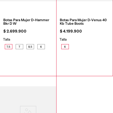
Botas Para Mujer D-Hammer 
Botas Para Mujer D-Venus 40 
Bkr D W
Kb Tube Boots
$
2
.
699
.
900
$
4
.
199
.
900
Talla
Talla
7,5
7
8,5
6
6