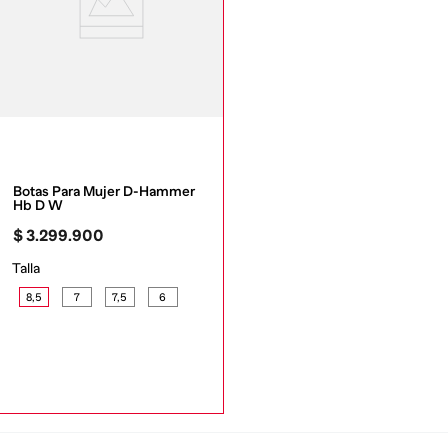
Botas Para Mujer D-Hammer 
Hb D W
$
3
.
299
.
900
Talla
8,5
7
7,5
6