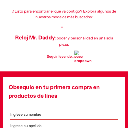
¿Listo para encontrar el que va contigo? Explora algunos de
nuestros modelos más buscados:
Reloj Mr. Daddy
: poder y personalidad en una sola
pieza.
Seguir leyendo...
Reloj Cliffhanger
: diseño digital con impacto visual.
Reloj DZ2198 Vert
Obsequio en tu primera compra en
: minimalismo con firmeza.
productos de línea
Reloj Spiked
: detalles gráficos que marcan presencia.