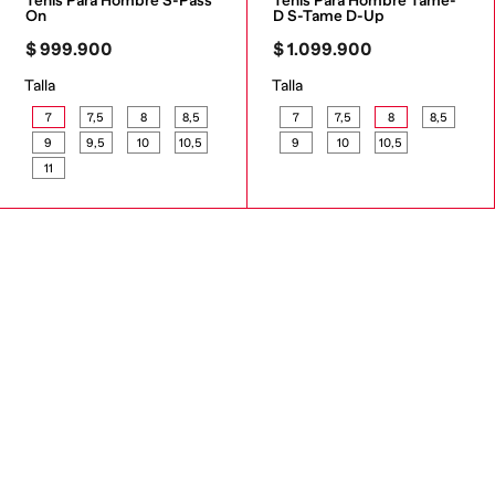
Tenis Para Hombre S-Pass 
Tenis Para Hombre Tame-
On
D S-Tame D-Up
$
999
.
900
$
1
.
099
.
900
Talla
Talla
7
7,5
8
8,5
7
7,5
8
8,5
9
9,5
10
10,5
9
10
10,5
11