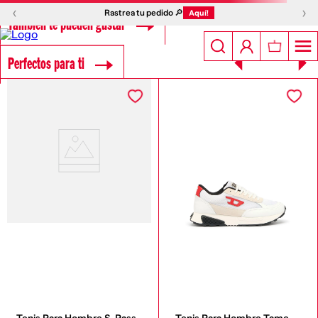
‹
›
Rastrea tu pedido 🔎
Aquí!
También te pueden gustar
Perfectos para ti