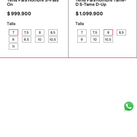
Tenis Para Hombre S-Pass 
Tenis Para Hombre Tame-
On
D S-Tame D-Up
$
999
.
900
$
1
.
099
.
900
Talla
Talla
7
7,5
8
8,5
7
7,5
8
8,5
9
9,5
10
10,5
9
10
10,5
11