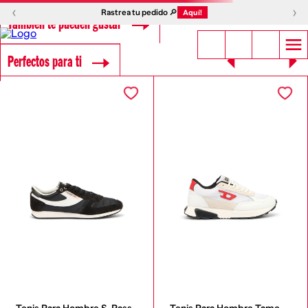
‹
›
Rastrea tu pedido 🔎
Aquí!
También te pueden gustar
Perfectos para ti