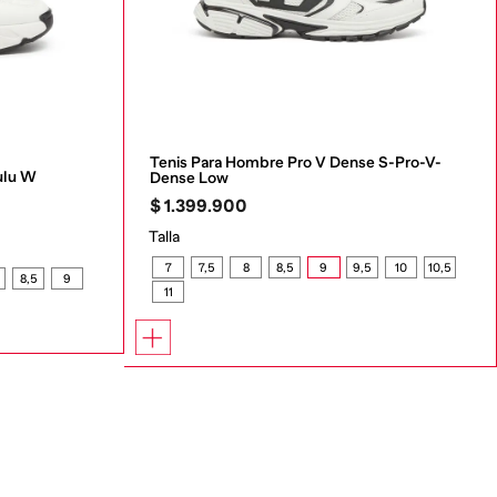
Tenis Para Hombre Pro V Dense S-Pro-V-
ulu W
Dense Low
$
1
.
399
.
900
Talla
7
7,5
8
8,5
9
9,5
10
10,5
8,5
9
11