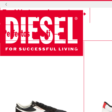
‹
También te pueden gustar
Perfectos para ti