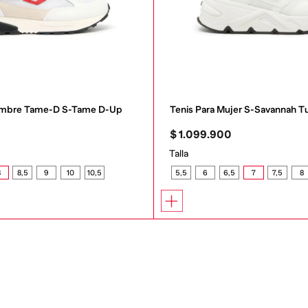
Hombre Tame-D S-Tame D-Up
Tenis Para Mujer S-Savannah T
0
$
1
.
099
.
900
Talla
8
8,5
9
10
10,5
5,5
6
6,5
7
7,5
8