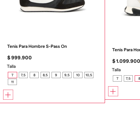
Tenis Para Hombre S-Pass On
Tenis Para 
$
999
.
900
$
1
.
099
.
90
Talla
Talla
7
7,5
8
8,5
9
9,5
10
10,5
7
7,5
11