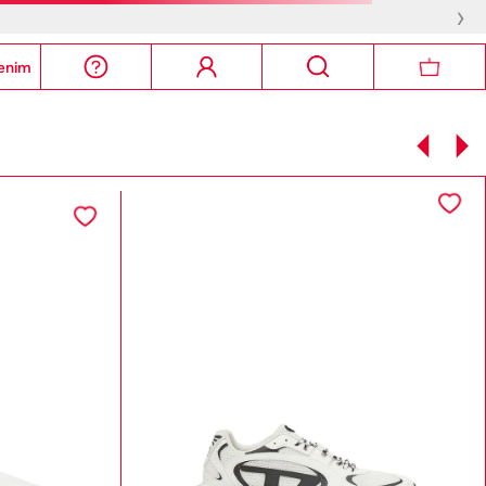
›
enim