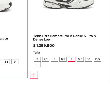
Tenis Para Hombre Pro V Dense S-Pro-V-
ulu W
Dense Low
$
1
.
399
.
900
Talla
7
7,5
8
8,5
9
9,5
10
10,5
8,5
9
11