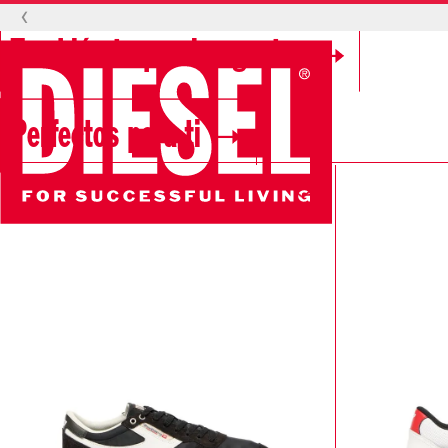
‹
También te pueden gustar
Perfectos para ti