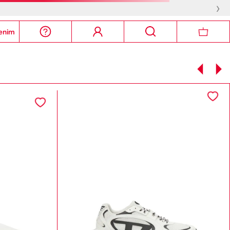
›
enim