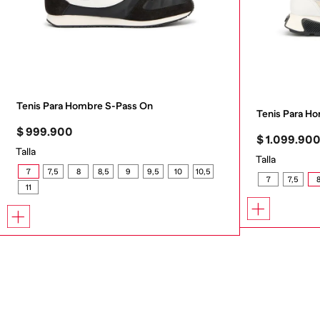
Tenis Para Hombre S-Pass On
Tenis Para 
$
999
.
900
$
1
.
099
.
90
Talla
Talla
7
7,5
8
8,5
9
9,5
10
10,5
7
7,5
11