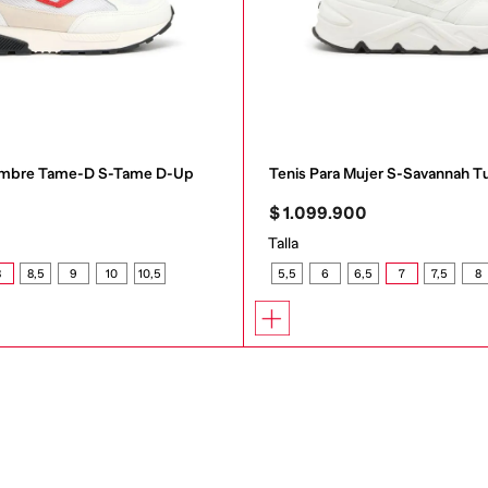
Hombre Tame-D S-Tame D-Up
Tenis Para Mujer S-Savannah T
0
$
1
.
099
.
900
Talla
8
8,5
9
10
10,5
5,5
6
6,5
7
7,5
8