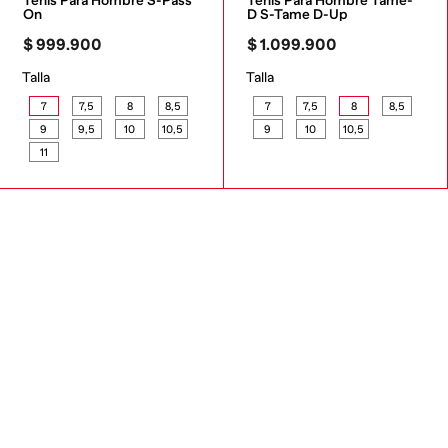
Tenis Para Hombre S-Pass 
Tenis Para Hombre Tame-
On
D S-Tame D-Up
$
999
.
900
$
1
.
099
.
900
Talla
Talla
7
7,5
8
8,5
7
7,5
8
8,5
9
9,5
10
10,5
9
10
10,5
11