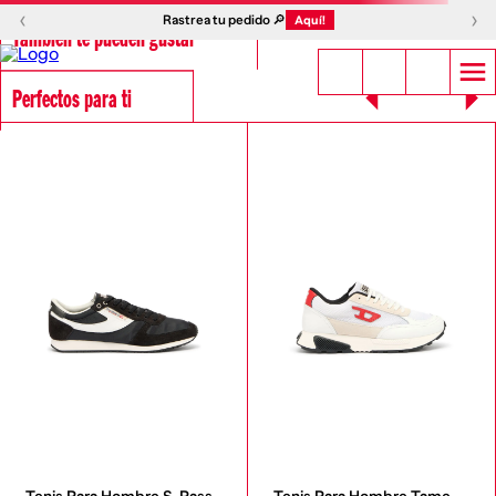
‹
›
Rastrea tu pedido 🔎
Aquí!
También te pueden gustar
Perfectos para ti