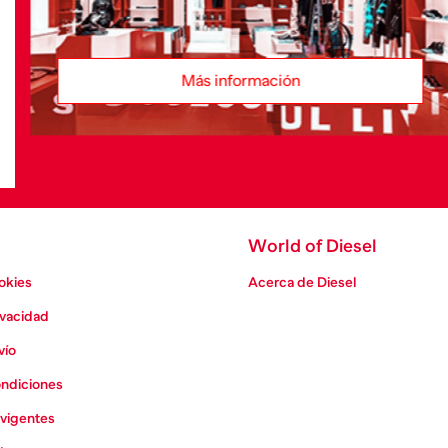
Más información
World of Diesel
ookies
Acerca de Diesel
ivacidad
vío
ondiciones
vigentes