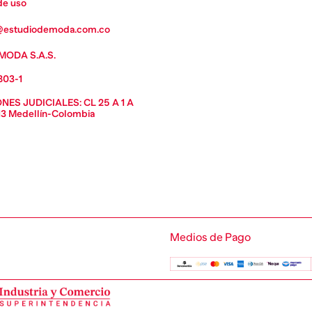
de uso
estudiodemoda.com.co
MODA S.A.S.
803-1
ES JUDICIALES: CL 25 A 1 A 
13 Medellín-Colombia 
Medios de Pago