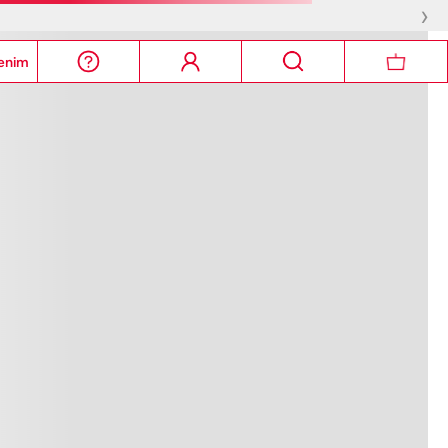
›
enim