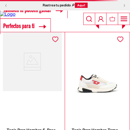
‹
›
Rastrea tu pedido 🔎
Aquí!
También te pueden gustar
Perfectos para ti