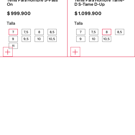
Tenis Para Hombre S-Pass 
Tenis Para Hombre Tame-
On
D S-Tame D-Up
$
999
.
900
$
1
.
099
.
900
Talla
Talla
7
7,5
8
8,5
7
7,5
8
8,5
9
9,5
10
10,5
9
10
10,5
11