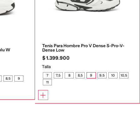
Tenis Para Hombre Pro V Dense S-Pro-V-
ulu W
Dense Low
$
1
.
399
.
900
Talla
7
7,5
8
8,5
9
9,5
10
10,5
8,5
9
11