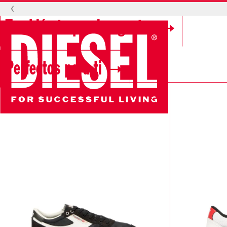
‹
También te pueden gustar
Perfectos para ti