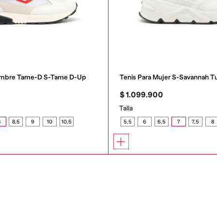
Hombre Tame-D S-Tame D-Up
Tenis Para Mujer S-Savannah T
0
$
1
.
099
.
900
Talla
8
8,5
9
10
10,5
5,5
6
6,5
7
7,5
8