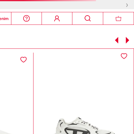
›
enim