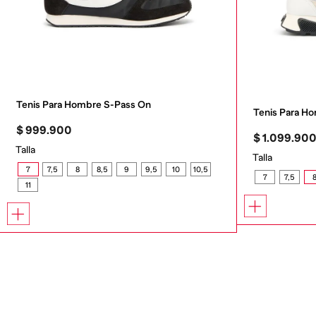
Tenis Para Hombre S-Pass On
Tenis Para 
$
999
.
900
$
1
.
099
.
90
Talla
Talla
7
7,5
8
8,5
9
9,5
10
10,5
7
7,5
11