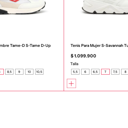
Hombre Tame-D S-Tame D-Up
Tenis Para Mujer S-Savannah T
0
$
1
.
099
.
900
Talla
8
8,5
9
10
10,5
5,5
6
6,5
7
7,5
8