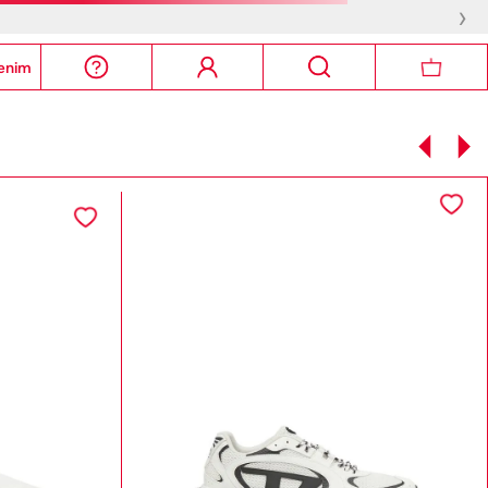
›
enim