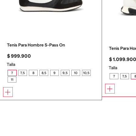
Tenis Para Hombre S-Pass On
Tenis Para 
$
999
.
900
$
1
.
099
.
90
Talla
Talla
7
7,5
8
8,5
9
9,5
10
10,5
7
7,5
11