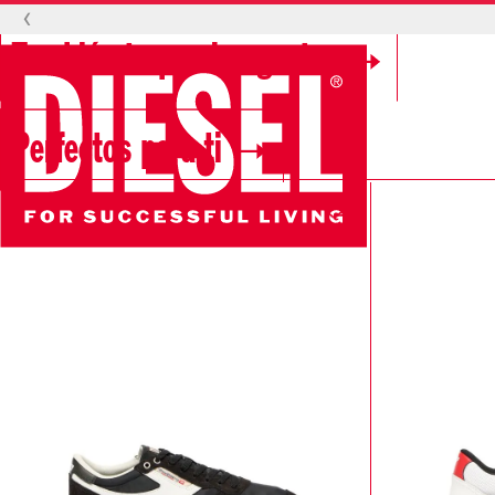
‹
También te pueden gustar
Perfectos para ti