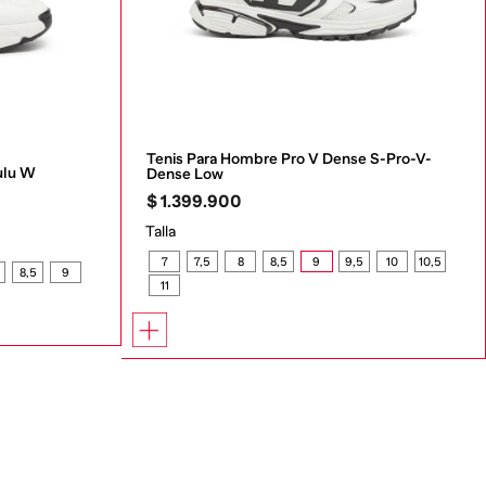
Tenis Para Hombre Pro V Dense S-Pro-V-
ulu W
Dense Low
$
1
.
399
.
900
Talla
7
7,5
8
8,5
9
9,5
10
10,5
8,5
9
11