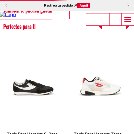
‹
›
Rastrea tu pedido 🔎
Aquí!
También te pueden gustar
Perfectos para ti