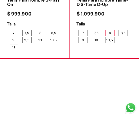
Tenis Para Hombre S-Pass 
Tenis Para Hombre Tame-
On
D S-Tame D-Up
$
999
.
900
$
1
.
099
.
900
Talla
Talla
7
7,5
8
8,5
7
7,5
8
8,5
9
9,5
10
10,5
9
10
10,5
11