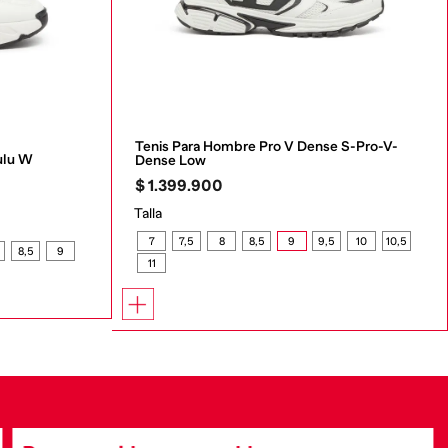
Tenis Para Hombre Pro V Dense S-Pro-V-
ulu W
Dense Low
$
1
.
399
.
900
Talla
7
7,5
8
8,5
9
9,5
10
10,5
8,5
9
11