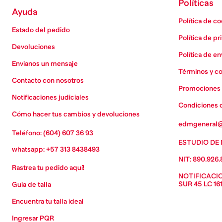
Políticas
Ayuda
Política de c
Estado del pedido
Política de pr
Devoluciones
Política de en
Envianos un mensaje
Términos y c
Contacto con nosotros
Promociones 
Notificaciones judiciales
Condiciones 
Cómo hacer tus cambios y devoluciones
edmgeneral@
Teléfono: (604) 607 36 93
ESTUDIO DE 
whatsapp: +57 313 8438493
NIT: 890.926.
Rastrea tu pedido aqu´í!
NOTIFICACION
SUR 45 LC 16
Guia de talla
Encuentra tu talla ideal
Ingresar PQR