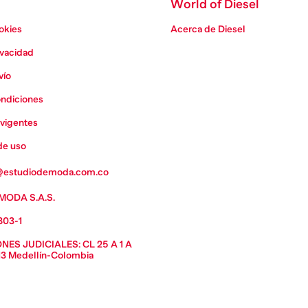
World of Diesel
ookies
Acerca de Diesel
ivacidad
vío
ondiciones
vigentes
de uso
estudiodemoda.com.co
MODA S.A.S.
803-1
ES JUDICIALES: CL 25 A 1 A 
13 Medellín-Colombia 