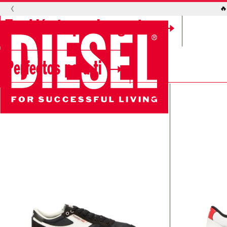
‹
🔥
También te pueden gustar
Perfectos para ti