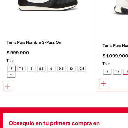
Tenis Para Hombre S-Pass On
Tenis Para 
$
999
.
900
$
1
.
099
.
90
Talla
Talla
7
7,5
8
8,5
9
9,5
10
10,5
7
7,5
11
Obsequio en tu primera compra en