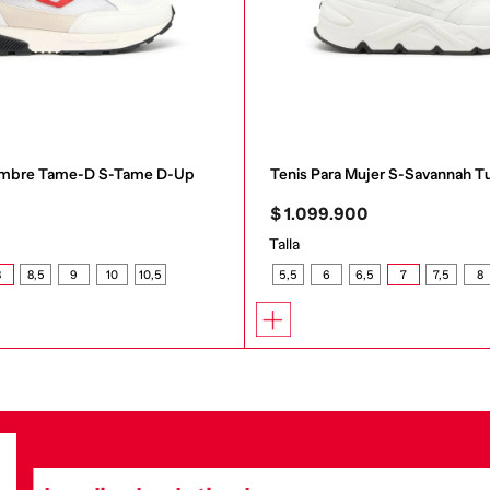
Hombre Tame-D S-Tame D-Up
Tenis Para Mujer S-Savannah T
0
$
1
.
099
.
900
Talla
8
8,5
9
10
10,5
5,5
6
6,5
7
7,5
8