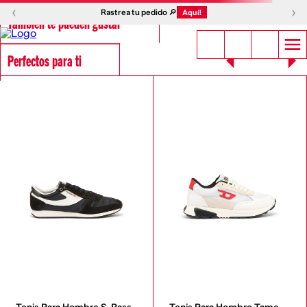
‹
›
Rastrea tu pedido 🔎
Aquí!
También te pueden gustar
Perfectos para ti