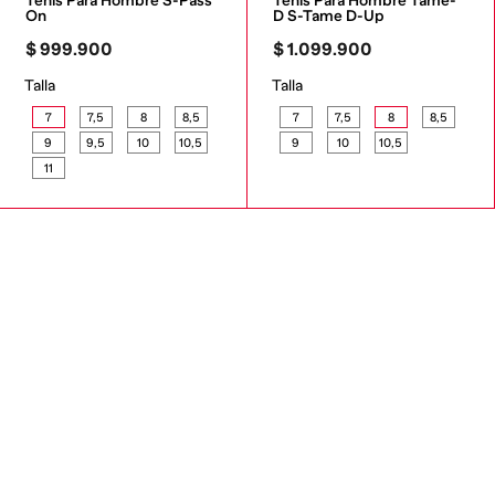
Tenis Para Hombre S-Pass 
Tenis Para Hombre Tame-
On
D S-Tame D-Up
$
999
.
900
$
1
.
099
.
900
Talla
Talla
7
7,5
8
8,5
7
7,5
8
8,5
9
9,5
10
10,5
9
10
10,5
11