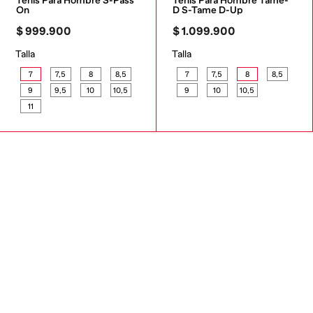
Tenis Para Hombre S-Pass 
Tenis Para Hombre Tame-
On
D S-Tame D-Up
$
999
.
900
$
1
.
099
.
900
Talla
Talla
7
7,5
8
8,5
7
7,5
8
8,5
9
9,5
10
10,5
9
10
10,5
11