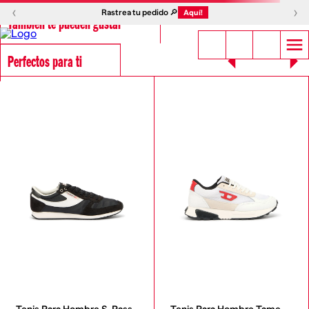
‹
›
Rastrea tu pedido 🔎
Aquí!
También te pueden gustar
Perfectos para ti