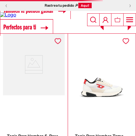
‹
›
Rastrea tu pedido 🔎
Aquí!
También te pueden gustar
Perfectos para ti