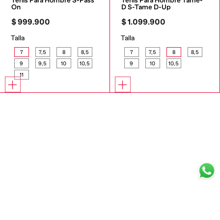
Tenis Para Hombre S-Pass 
Tenis Para Hombre Tame-
On
D S-Tame D-Up
$
999
.
900
$
1
.
099
.
900
Talla
Talla
7
7,5
8
8,5
7
7,5
8
8,5
9
9,5
10
10,5
9
10
10,5
11