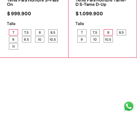
Tenis Para Hombre S-Pass 
Tenis Para Hombre Tame-
On
D S-Tame D-Up
$
999
.
900
$
1
.
099
.
900
Talla
Talla
7
7,5
8
8,5
7
7,5
8
8,5
9
9,5
10
10,5
9
10
10,5
11