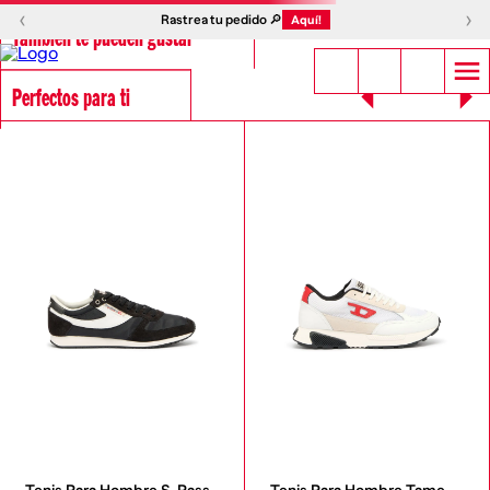
‹
›
Rastrea tu pedido 🔎
Aquí!
También te pueden gustar
Perfectos para ti