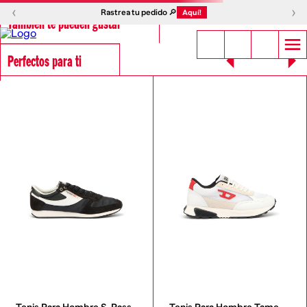
‹
›
Rastrea tu pedido 🔎
Aquí!
También te pueden gustar
Perfectos para ti