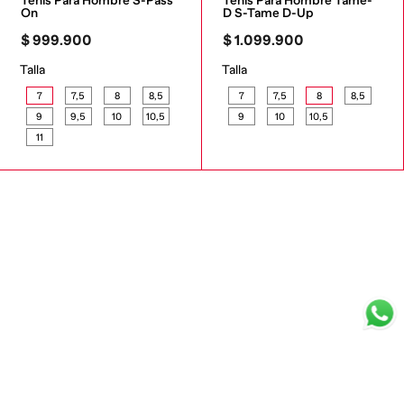
Tenis Para Hombre S-Pass 
Tenis Para Hombre Tame-
On
D S-Tame D-Up
$
999
.
900
$
1
.
099
.
900
Talla
Talla
7
7,5
8
8,5
7
7,5
8
8,5
9
9,5
10
10,5
9
10
10,5
11