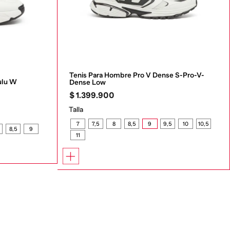
Tenis Para Hombre Pro V Dense S-Pro-V-
ulu W
Dense Low
$
1
.
399
.
900
Talla
7
7,5
8
8,5
9
9,5
10
10,5
8,5
9
11