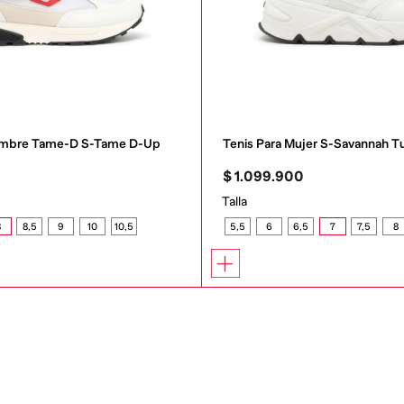
Hombre Tame-D S-Tame D-Up
Tenis Para Mujer S-Savannah T
0
$
1
.
099
.
900
Talla
8
8,5
9
10
10,5
5,5
6
6,5
7
7,5
8