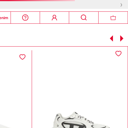
›
enim