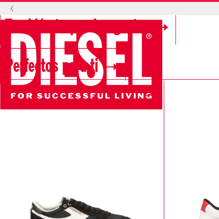
‹
También te pueden gustar
Perfectos para ti