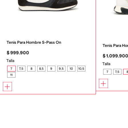
Tenis Para Hombre S-Pass On
Tenis Para 
$
999
.
900
$
1
.
099
.
90
Talla
Talla
7
7,5
8
8,5
9
9,5
10
10,5
7
7,5
11