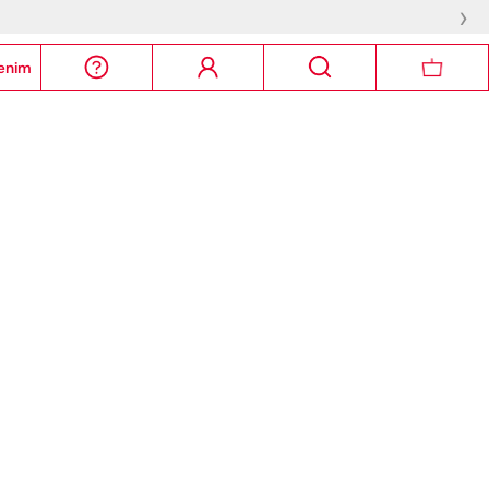
›
enim