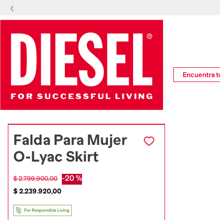
‹
Encuentra tu
Falda Para Mujer
O-Lyac Skirt
-
20 %
$
2
.
799
.
900
,
00
$
2
.
239
.
920
,
00