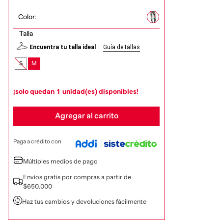
Color
:
Talla
Encuentra tu talla ideal
Guía de tallas
S
M
¡solo quedan
1
unidad(es) disponibles!
Agregar al carrito
Paga a crédito con
Múltiples medios de pago
Envíos gratis por compras a partir de
$650.000
Haz tus cambios y devoluciones fácilmente