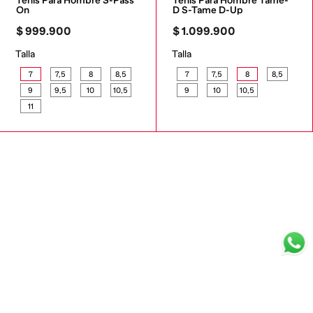
Tenis Para Hombre S-Pass 
Tenis Para Hombre Tame-
On
D S-Tame D-Up
$
999
.
900
$
1
.
099
.
900
Talla
Talla
7
7,5
8
8,5
7
7,5
8
8,5
9
9,5
10
10,5
9
10
10,5
11