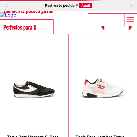
‹
›
Rastrea tu pedido 🔎
Aquí!
También te pueden gustar
Perfectos para ti