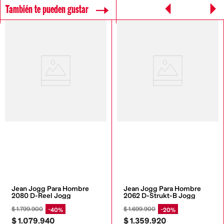
También te pueden gustar
Jean Jogg Para Hombre 
Jean Jogg Para Hombre 
2080 D-Reel Jogg
2062 D-Strukt-B Jogg
$
1
.
799
.
900
$
1
.
699
.
900
40%
20%
$
1
.
079
.
940
$
1
.
359
.
920