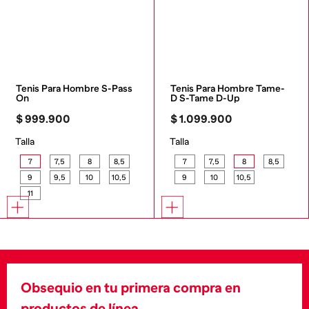
Tenis Para Hombre S-Pass 
Tenis Para Hombre Tame-
On
D S-Tame D-Up
$
999
.
900
$
1
.
099
.
900
Talla
Talla
7
7,5
8
8,5
7
7,5
8
8,5
9
9,5
10
10,5
9
10
10,5
11
Obsequio en tu primera compra en
productos de línea