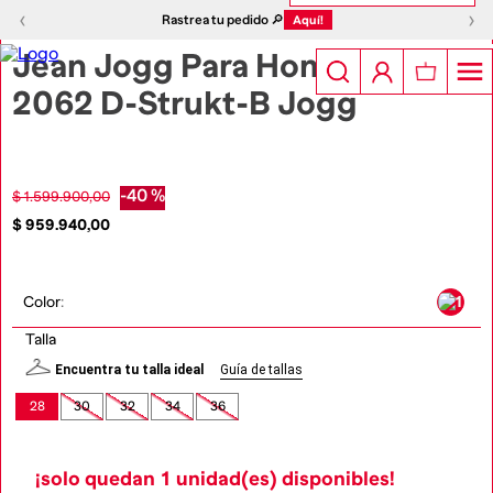
1
|
4
‹
›
‹
›
Rastrea tu pedido 🔎
Aquí!
Jean Jogg Para Hombre
2062 D-Strukt-B Jogg
-
40 %
$
1
.
599
.
900
,
00
$
959
.
940
,
00
Color
:
Talla
Encuentra tu talla ideal
Guía de tallas
28
30
32
34
36
¡solo quedan
1
unidad(es) disponibles!