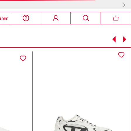
›
enim