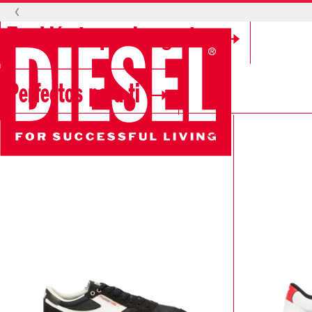
‹
También te pueden gustar
Perfectos para ti