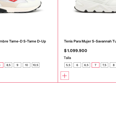
Hombre Tame-D S-Tame D-Up
Tenis Para Mujer S-Savannah T
0
$
1
.
099
.
900
Talla
8
8,5
9
10
10,5
5,5
6
6,5
7
7,5
8