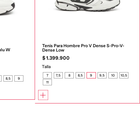
Tenis Para Hombre Pro V Dense S-Pro-V-
ulu W
Dense Low
$
1
.
399
.
900
Talla
7
7,5
8
8,5
9
9,5
10
10,5
8,5
9
11