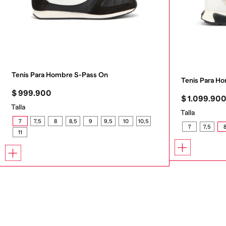
Tenis Para Hombre S-Pass On
Tenis Para 
$
999
.
900
$
1
.
099
.
90
Talla
Talla
7
7,5
8
8,5
9
9,5
10
10,5
7
7,5
11