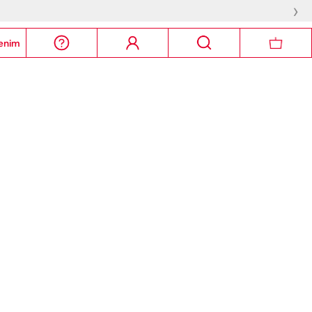
›
enim