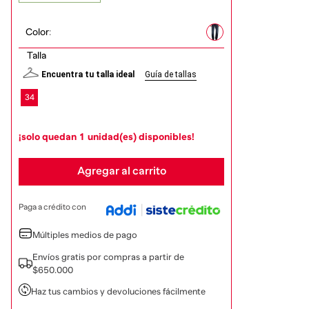
Color
:
Talla
Encuentra tu talla ideal
Guía de tallas
34
¡solo quedan
1
unidad(es) disponibles!
Agregar al carrito
Paga a crédito con
Múltiples medios de pago
Envíos gratis por compras a partir de
$650.000
Haz tus cambios y devoluciones fácilmente