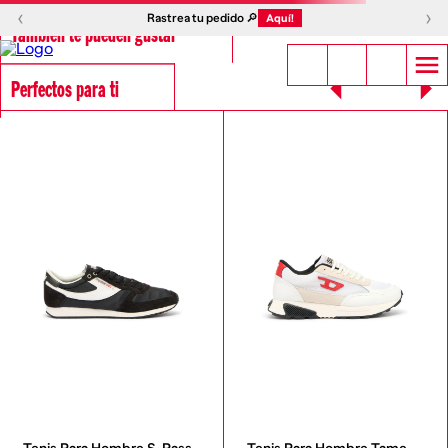
‹
›
Rastrea tu pedido 🔎
Aquí!
También te pueden gustar
Perfectos para ti