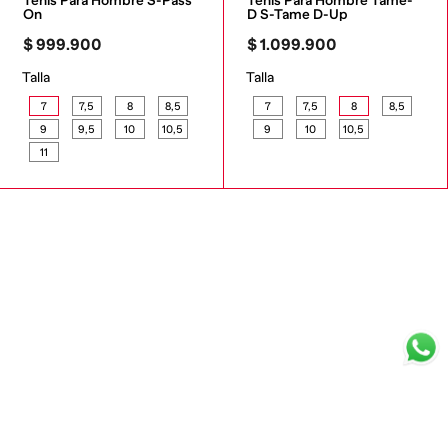
Tenis Para Hombre S-Pass 
Tenis Para Hombre Tame-
On
D S-Tame D-Up
$
999
.
900
$
1
.
099
.
900
Talla
Talla
7
7,5
8
8,5
7
7,5
8
8,5
9
9,5
10
10,5
9
10
10,5
11