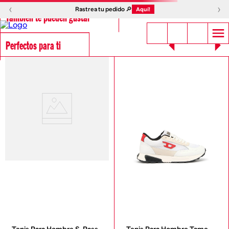
‹
›
Rastrea tu pedido 🔎
Aquí!
También te pueden gustar
Perfectos para ti