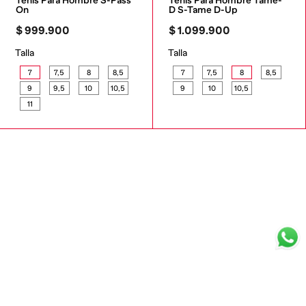
Tenis Para Hombre S-Pass 
Tenis Para Hombre Tame-
On
D S-Tame D-Up
$
999
.
900
$
1
.
099
.
900
Talla
Talla
7
7,5
8
8,5
7
7,5
8
8,5
9
9,5
10
10,5
9
10
10,5
11