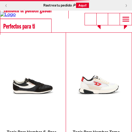
‹
›
Rastrea tu pedido 🔎
Aquí!
También te pueden gustar
Perfectos para ti