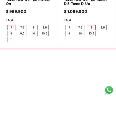
Tenis Para Hombre S-Pass 
Tenis Para Hombre Tame-
On
D S-Tame D-Up
$
999
.
900
$
1
.
099
.
900
Talla
Talla
7
7,5
8
8,5
7
7,5
8
8,5
9
9,5
10
10,5
9
10
10,5
11