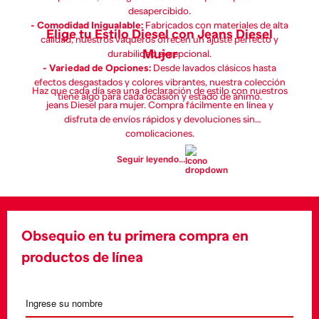
desapercibido.
- Comodidad Inigualable:
Fabricados con materiales de alta
Elige tu Estilo Diesel con Jeans Diesel
calidad, nuestros vaqueros ofrecen un ajuste perfecto y
Mujer
durabilidad excepcional.
- Variedad de Opciones:
Desde lavados clásicos hasta
efectos desgastados y colores vibrantes, nuestra colección
Haz que cada día sea una declaración de estilo con nuestros
tiene algo para cada ocasión y estado de ánimo.
jeans Diesel para mujer. Compra fácilmente en línea y
disfruta de envíos rápidos y devoluciones sin
complicaciones.
Seguir leyendo...
Obsequio en tu primera compra en
productos de línea