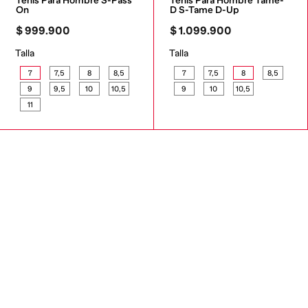
Tenis Para Hombre S-Pass 
Tenis Para Hombre Tame-
On
D S-Tame D-Up
$
999
.
900
$
1
.
099
.
900
Talla
Talla
7
7,5
8
8,5
7
7,5
8
8,5
9
9,5
10
10,5
9
10
10,5
11