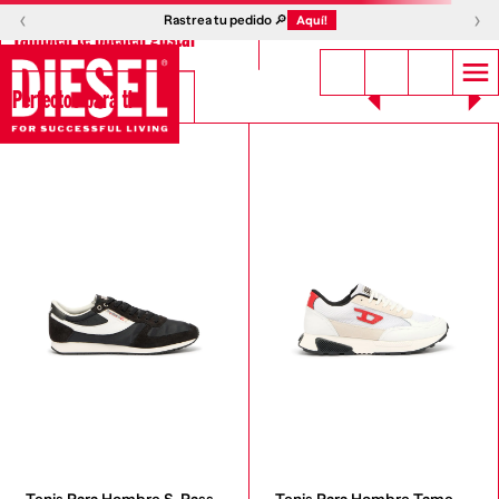
‹
›
Rastrea tu pedido 🔎
Aquí!
También te pueden gustar
Perfectos para ti