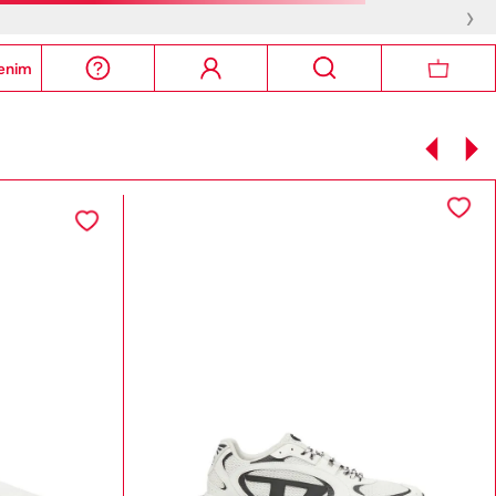
›
enim