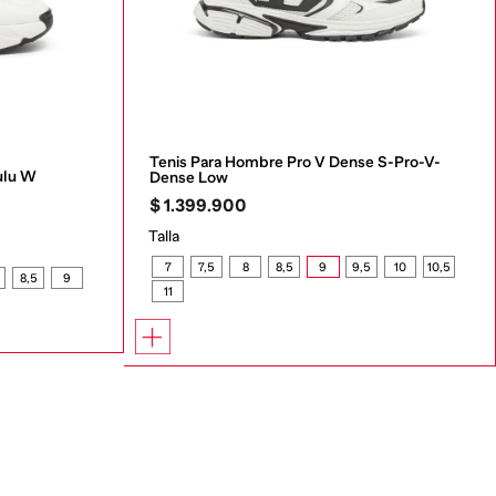
Tenis Para Hombre Pro V Dense S-Pro-V-
ulu W
Dense Low
$
1
.
399
.
900
Talla
7
7,5
8
8,5
9
9,5
10
10,5
8,5
9
11