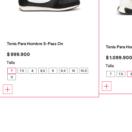
Tenis Para Hombre S-Pass On
Tenis Para 
$
999
.
900
$
1
.
099
.
90
Talla
Talla
7
7,5
8
8,5
9
9,5
10
10,5
7
7,5
11