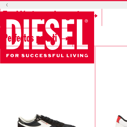
‹
También te pueden gustar
Perfectos para ti