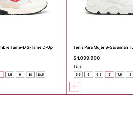
Hombre Tame-D S-Tame D-Up
Tenis Para Mujer S-Savannah T
0
$
1
.
099
.
900
Talla
8
8,5
9
10
10,5
5,5
6
6,5
7
7,5
8