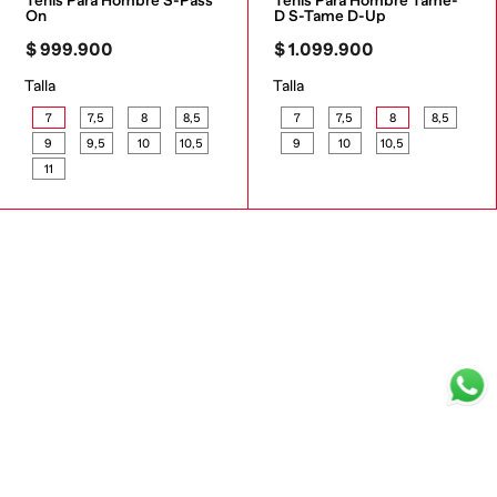
Tenis Para Hombre S-Pass 
Tenis Para Hombre Tame-
On
D S-Tame D-Up
$
999
.
900
$
1
.
099
.
900
Talla
Talla
7
7,5
8
8,5
7
7,5
8
8,5
9
9,5
10
10,5
9
10
10,5
11