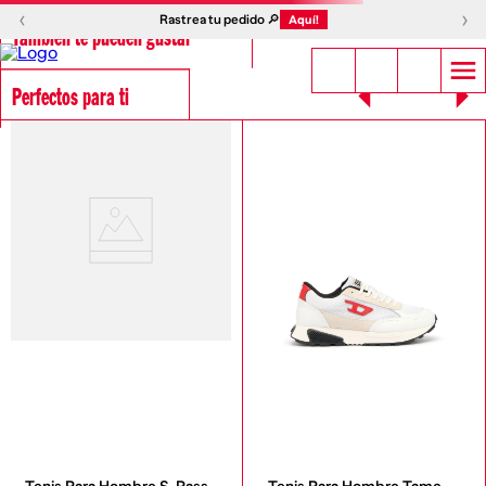
‹
›
Rastrea tu pedido 🔎
Aquí!
También te pueden gustar
Perfectos para ti