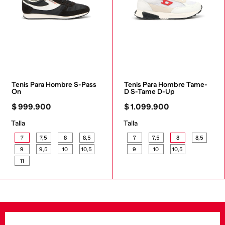
Tenis Para Hombre S-Pass 
Tenis Para Hombre Tame-
On
D S-Tame D-Up
$
999
.
900
$
1
.
099
.
900
Talla
Talla
7
7,5
8
8,5
7
7,5
8
8,5
9
9,5
10
10,5
9
10
10,5
11