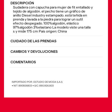
DESCRIPCIÓN
Sudadera con capucha para mujer de fit entallado y
tejido de algodón. el pecho tiene un gráfico de
anillo Diesel industry estampado. está teñida en
prenda y lavada a la piedra para lograr un sutil
efecto despegado. 100%algodón, elástico
97%algodón 3%elastano La modelo viste una talla
s y mide 175 cm País origen: China
CUIDADO DE LAS PRENDAS
CAMBIOS Y DEVOLUCIONES
COMENTARIOS
IMPORTADO POR : ESTUDIO DE MODA S.A.S
• NIT: 890926803 • SIC: 890.926.803