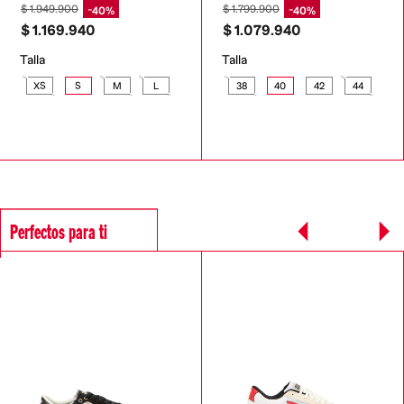
$
1
.
949
.
900
$
1
.
799
.
900
40%
40%
$
1
.
169
.
940
$
1
.
079
.
940
Talla
Talla
XS
S
M
L
38
40
42
44
Perfectos para ti