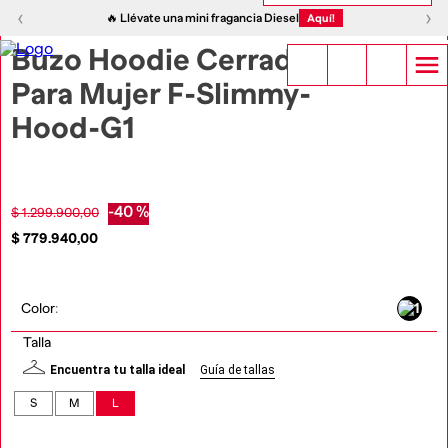
1
|
20
‹
›
‹
›
🔥 Llévate una mini fragancia Diesel
Aquí!
Buzo Hoodie Cerrado
Para Mujer F-Slimmy-
Hood-G1
-
40 %
$
1
.
299
.
900
,
00
$
779
.
940
,
00
Color
:
Talla
Encuentra tu talla ideal
Guía de tallas
S
M
L