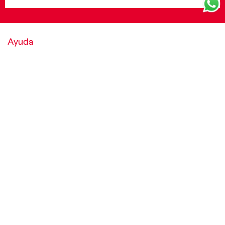
Ayuda
Política de cookies y condiciones
World of Diesel
Empresa
Medios de Pago
Redes sociales