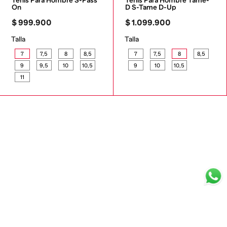
Tenis Para Hombre S-Pass 
Tenis Para Hombre Tame-
On
D S-Tame D-Up
$
999
.
900
$
1
.
099
.
900
Talla
Talla
7
7,5
8
8,5
7
7,5
8
8,5
9
9,5
10
10,5
9
10
10,5
11