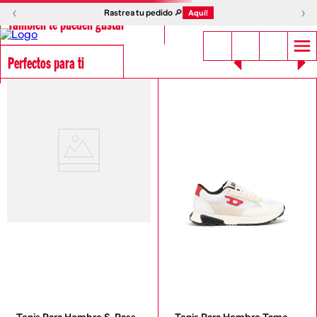
‹
›
Rastrea tu pedido 🔎
Aquí!
También te pueden gustar
Perfectos para ti