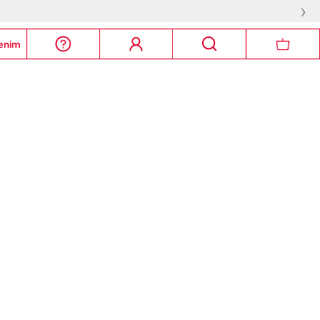
›
enim