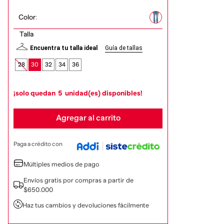
Color
:
Talla
Encuentra tu talla ideal
Guía de tallas
28
30
32
34
36
¡solo quedan
5
unidad(es) disponibles!
Agregar al carrito
Paga a crédito con
Múltiples medios de pago
Envíos gratis por compras a partir de
$650.000
Haz tus cambios y devoluciones fácilmente