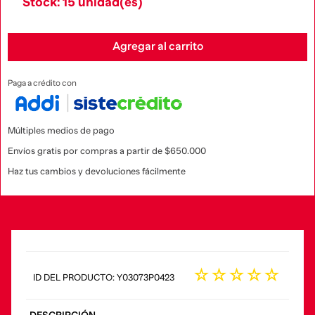
Stock: 15 unidad(es)
Agregar al carrito
Paga a crédito con
Múltiples medios de pago
Envíos gratis por compras a partir de $650.000
Haz tus cambios y devoluciones fácilmente
☆
☆
☆
☆
☆
:
Y03073P0423