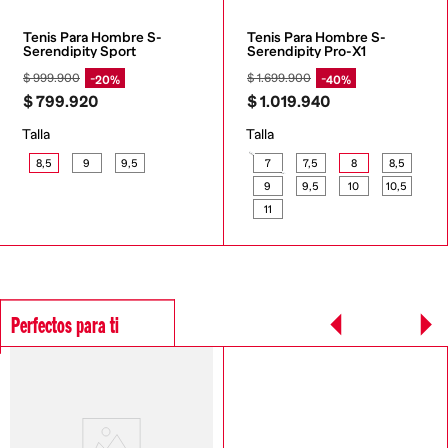
Tenis Para Hombre S-
Tenis Para Hombre S-
Serendipity Sport
Serendipity Pro-X1
$
999
.
900
$
1
.
699
.
900
20%
40%
$
799
.
920
$
1
.
019
.
940
Talla
Talla
8,5
9
9,5
7
7,5
8
8,5
9
9,5
10
10,5
11
Perfectos para ti