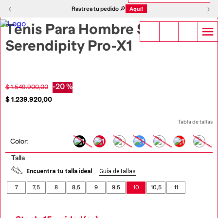
1
|
6
‹
›
‹
›
Rastrea tu pedido 🔎
Aquí!
Tenis Para Hombre S-
Serendipity Pro-X1
-
20 %
$
1
.
549
.
900
,
00
$
1
.
239
.
920
,
00
Tabla de tallas
Color
:
Talla
Encuentra tu talla ideal
Guía de tallas
7
7,5
8
8,5
9
9,5
10
10,5
11