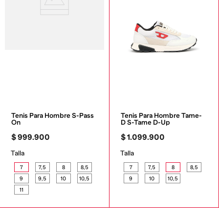
Tenis Para Hombre S-Pass 
Tenis Para Hombre Tame-
On
D S-Tame D-Up
$
999
.
900
$
1
.
099
.
900
Talla
Talla
7
7,5
8
8,5
7
7,5
8
8,5
9
9,5
10
10,5
9
10
10,5
11