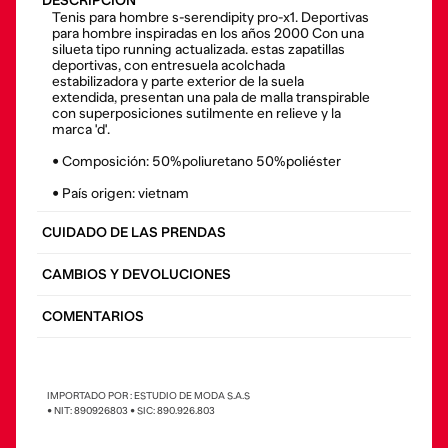
DESCRIPCIÓN
Tenis para hombre s-serendipity pro-x1. Deportivas
para hombre inspiradas en los años 2000 Con una
silueta tipo running actualizada. estas zapatillas
deportivas, con entresuela acolchada
estabilizadora y parte exterior de la suela
extendida, presentan una pala de malla transpirable
con superposiciones sutilmente en relieve y la
marca 'd'.
• Composición: 50%poliuretano 50%poliéster
• País origen: vietnam
CUIDADO DE LAS PRENDAS
CAMBIOS Y DEVOLUCIONES
COMENTARIOS
IMPORTADO POR : ESTUDIO DE MODA S.A.S
• NIT: 890926803 • SIC: 890.926.803