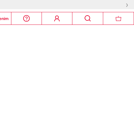
›
enim