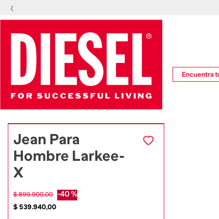
‹
Encuentra tu
Jean Para
Hombre Larkee-
X
-
40 %
$
899
.
900
,
00
$
539
.
940
,
00