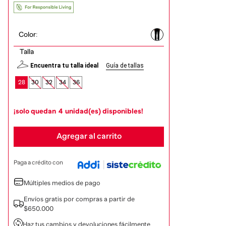
Color
:
Talla
Encuentra tu talla ideal
Guía de tallas
28
30
32
34
36
¡solo quedan
4
unidad(es) disponibles!
Agregar al carrito
Paga a crédito con
Múltiples medios de pago
Envíos gratis por compras a partir de
$650.000
Haz tus cambios y devoluciones fácilmente