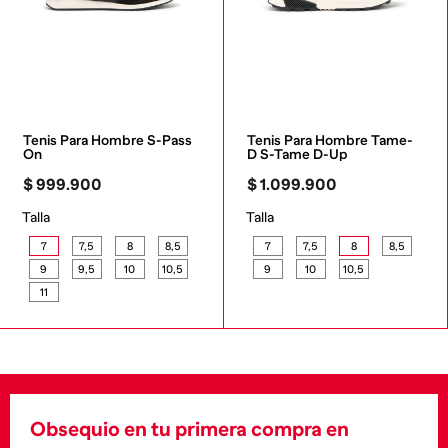
Tenis Para Hombre S-Pass 
Tenis Para Hombre Tame-
On
D S-Tame D-Up
$
999
.
900
$
1
.
099
.
900
Talla
Talla
7
7,5
8
8,5
7
7,5
8
8,5
9
9,5
10
10,5
9
10
10,5
11
Obsequio en tu primera compra en