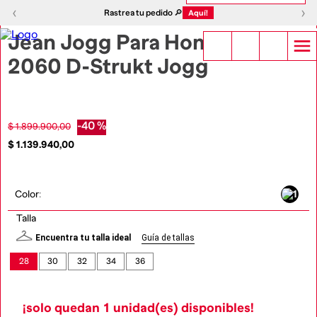
1
|
4
‹
›
‹
›
Rastrea tu pedido 🔎
Aquí!
Jean Jogg Para Hombre
2060 D-Strukt Jogg
-
40 %
$
1
.
899
.
900
,
00
$
1
.
139
.
940
,
00
Color
:
Talla
Encuentra tu talla ideal
Guía de tallas
28
30
32
34
36
¡solo quedan
1
unidad(es) disponibles!