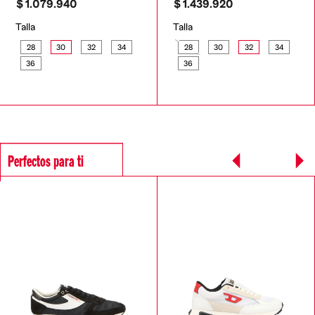
$
1
.
079
.
940
$
1
.
439
.
920
Talla
Talla
28
30
32
34
28
30
32
34
36
36
Perfectos para ti