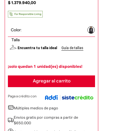
$
1
.
379
.
940
,
00
Color
:
Talla
Encuentra tu talla ideal
Guía de tallas
¡solo quedan
1
unidad(es) disponibles!
Agregar al carrito
Paga a crédito con
Múltiples medios de pago
Envíos gratis por compras a partir de
$650.000