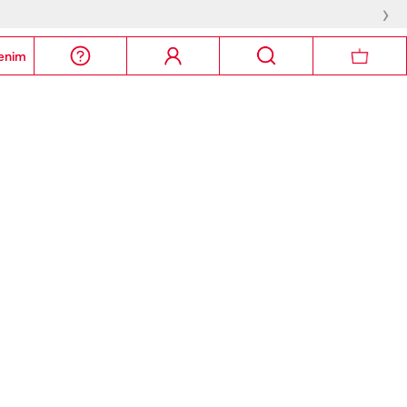
›
enim