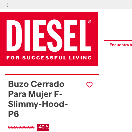
‹
Encuentra tu
Buzo Cerrado
Para Mujer F-
Slimmy-Hood-
P6
-
40 %
$
2
.
299
.
900
,
00