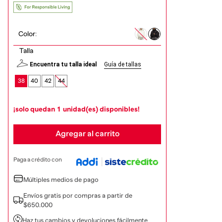
Color
:
Talla
Encuentra tu talla ideal
Guía de tallas
38
40
42
44
¡solo quedan
1
unidad(es) disponibles!
Agregar al carrito
Paga a crédito con
Múltiples medios de pago
Envíos gratis por compras a partir de
$650.000
Haz tus cambios y devoluciones fácilmente