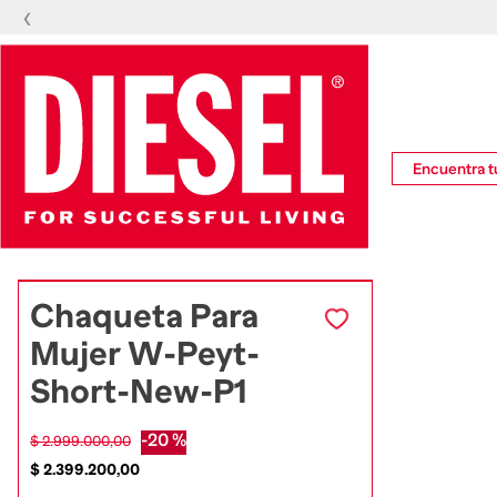
‹
🔥
Encuentra tu
Chaqueta Para
Mujer W-Peyt-
Short-New-P1
-
20 %
$
2
.
999
.
000
,
00
$
2
.
399
.
200
,
00