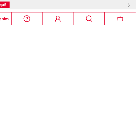
›
!
enim