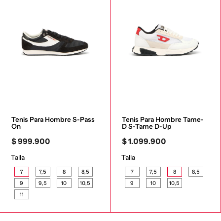
Tenis Para Hombre S-Pass 
Tenis Para Hombre Tame-
On
D S-Tame D-Up
$
999
.
900
$
1
.
099
.
900
Talla
Talla
7
7,5
8
8,5
7
7,5
8
8,5
9
9,5
10
10,5
9
10
10,5
11