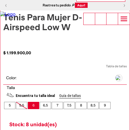
1
|
5
‹
›
‹
›
Rastrea tu pedido 🔎
Aquí!
Tenis Para Mujer D-
Airspeed Low W
$
1
.
199
.
900
,
00
Tabla de tallas
Color
:
Talla
Encuentra tu talla ideal
Guía de tallas
5
5,5
6
6,5
7
7,5
8
8,5
9
Stock: 8 unidad(es)