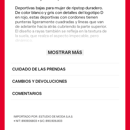
Deportivas bajas para mujer de ripstop duradero.
De color blanco y gris con detalles del logotipo D
en rojo, estas deportivas con cordones tienen
punteras ligeramente cuadradas y líneas que van
de adelante hacia atrás cubriendo la parte superior.
El diseño a rayas también se refleja en la textura de
la suela, que realza el aspecto impecable, pero
dinámico.
• Composición: 100%Poliéster
MOSTRAR MÁS
• País origen: Vietnam
CUIDADO DE LAS PRENDAS
CAMBIOS Y DEVOLUCIONES
COMENTARIOS
IMPORTADO POR : ESTUDIO DE MODA S.A.S
• NIT: 890926803 • SIC: 890.926.803