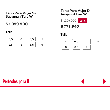
Tenis Para Mujer D-
Tenis Para Mujer S-
Airspeed Low W
Savannah Tulu W
$
1
.
299
.
900
40%
$
1
.
099
.
900
$
779
.
940
Talla
Talla
5,5
6
6,5
7
6
6,5
7
7,5
7,5
8
8,5
9
8
8,5
9
Perfectos para ti