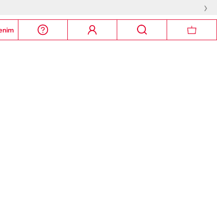
›
enim