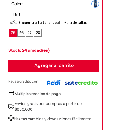
Color
:
Talla
Encuentra tu talla ideal
Guía de tallas
25
26
27
28
Stock: 24 unidad(es)
Agregar al carrito
Paga a crédito con
Múltiples medios de pago
Envíos gratis por compras a partir de
$650.000
Haz tus cambios y devoluciones fácilmente