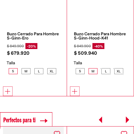
Buzo Cerrado Para Hombre 
Buzo Cerrado Para Hombre 
S-Ginn-Ero
S-Ginn-Hood-K41
$
849
.
900
$
849
.
900
20%
40%
$
679
.
920
$
509
.
940
Talla
Talla
S
M
L
XL
S
M
L
XL
Perfectos para ti