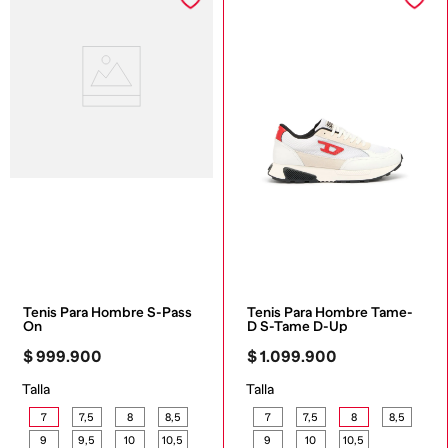
Tenis Para Hombre S-Pass 
Tenis Para Hombre Tame-
On
D S-Tame D-Up
$
999
.
900
$
1
.
099
.
900
Talla
Talla
7
7,5
8
8,5
7
7,5
8
8,5
9
9,5
10
10,5
9
10
10,5