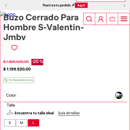
1
|
5
‹
›
‹
›
Rastrea tu pedido 🔎
Aquí!
Buzo Cerrado Para
Hombre S-Valentin-
Jmbv
-
20 %
$
1
.
499
.
900
,
00
$
1
.
199
.
920
,
00
Color
:
Talla
Encuentra tu talla ideal
Guía de tallas
S
M
L