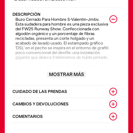
DESCRIPCIÓN
Buzo Cerrado Para Hombre S-Valentin-Jmbv.
Esta sudadera para hombre es una pieza exclusiva
del FW25 Runway Show. Confeccionada con
algodón orgánico y un porcentaje de fibras
recicladas, presenta un corte holgado y un
acabado de lavado usado. El estampado gráfico
'DSL' en el pecho se inspira en el entorno de grafiti
poco convencional del desfile: una instalación
gigante que abarca 3 kilómetros de tejido pintado.
• Composición: 100% algodón, elástico 96%
algodón 4% elastano
MOSTRAR MÁS
• País origen: Bulgaria
• El modelo viste una talla L y mide 182 cm
CUIDADO DE LAS PRENDAS
CAMBIOS Y DEVOLUCIONES
COMENTARIOS