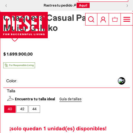
1
|
5
‹
›
‹
›
Rastrea tu pedido 🔎
Aquí!
Chaqueta Casual Para
Mujer G-Inko
$
1
.
699
.
900
,
00
Color
:
Talla
Encuentra tu talla ideal
Guía de tallas
40
42
44
¡solo quedan
1
unidad(es) disponibles!