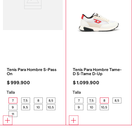
Tenis Para Hombre S-Pass 
Tenis Para Hombre Tame-
On
D S-Tame D-Up
$
999
.
900
$
1
.
099
.
900
Talla
Talla
7
7,5
8
8,5
7
7,5
8
8,5
9
9,5
10
10,5
9
10
10,5
11