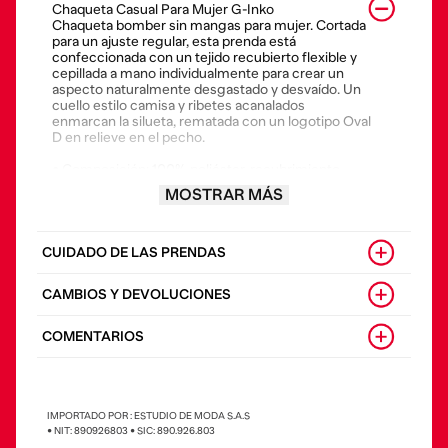
Chaqueta Casual Para Mujer G-Inko
Chaqueta bomber sin mangas para mujer. Cortada
para un ajuste regular, esta prenda está
confeccionada con un tejido recubierto flexible y
cepillada a mano individualmente para crear un
aspecto naturalmente desgastado y desvaído. Un
cuello estilo camisa y ribetes acanalados
enmarcan la silueta, rematada con un logotipo Oval
D en relieve en el pecho.
• Composición: 100% poliéster, recubrimiento
100% poliuretano, elástico 82% viscosa 17%
MOSTRAR MÁS
poliéster 1% elastano
• País origen: China
• La modelo viste una talla 40 y mide 175 cm
CUIDADO DE LAS PRENDAS
CAMBIOS Y DEVOLUCIONES
COMENTARIOS
IMPORTADO POR : ESTUDIO DE MODA S.A.S
• NIT: 890926803 • SIC: 890.926.803