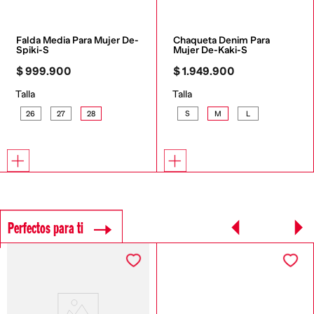
Falda Media Para Mujer De-
Chaqueta Denim Para 
Spiki-S
Mujer De-Kaki-S
$
999
.
900
$
1
.
949
.
900
Talla
Talla
26
27
28
S
M
L
Perfectos para ti