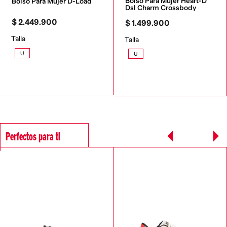
Bolso Para Mujer Heart-D 
Bolso Para Mujer D-Load
Dsl Charm Crossbody
$
2
.
449
.
900
$
1
.
499
.
900
Talla
Talla
U
U
Perfectos para ti