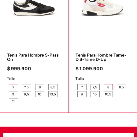
Tenis Para Hombre S-Pass 
Tenis Para Hombre Tame-
On
D S-Tame D-Up
$
999
.
900
$
1
.
099
.
900
Talla
Talla
7
7,5
8
8,5
7
7,5
8
8,5
9
9,5
10
10,5
9
10
10,5
11