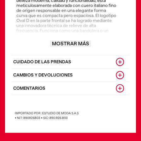
belleza moderna, calidad y funcionalidad, está
meticulosamente elaborada con cuero italiano fino
de origen responsable en una elegante forma
curva que es compacta pero espaciosa. El logotipo
Oval D en la parte frontal se ha logrado mediante
una innovadora técnica de relieve de alta
frecuencia. Funciona como una bandolera o un
bolso de asas superiores; está detallado con
bordes pintados, un práctico cierre de cremallera
MOSTRAR MÁS
bidireccional y patas metálicas para mantenerlo
libre de arañazos.
• Composición: 100% cuero bovino
CUIDADO DE LAS PRENDAS
• País origen: China
CAMBIOS Y DEVOLUCIONES
COMENTARIOS
IMPORTADO POR : ESTUDIO DE MODA S.A.S
• NIT: 890926803 • SIC: 890.926.803