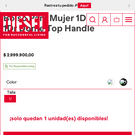
1
|
6
‹
›
‹
›
Rastrea tu pedido 🔎
Aquí!
Bolso Para Mujer 1Dr 2.0
1Dr Dome Top Handle
$
2
.
999
.
900
,
00
Color
:
Talla
U
¡solo quedan
1
unidad(es) disponibles!