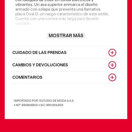
vibrantes. Un asa superior enmarca el diseño
armado con solapa que presenta una llamativa
placa Oval D, un rasgo característico de este estilo.
Cuenta con una correa más larga para llevarlo
cruzado.
• Composición: 100%Cuero Bovino
MOSTRAR MÁS
• País origen: China
CUIDADO DE LAS PRENDAS
CAMBIOS Y DEVOLUCIONES
COMENTARIOS
IMPORTADO POR : ESTUDIO DE MODA S.A.S
• NIT: 890926803 • SIC: 890.926.803