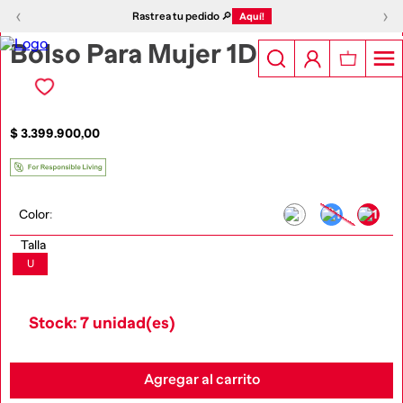
1
|
5
‹
›
‹
›
Rastrea tu pedido 🔎
Aquí!
Bolso Para Mujer 1Dr
$
3
.
399
.
900
,
00
Color
:
Talla
U
Stock: 7 unidad(es)
Agregar al carrito