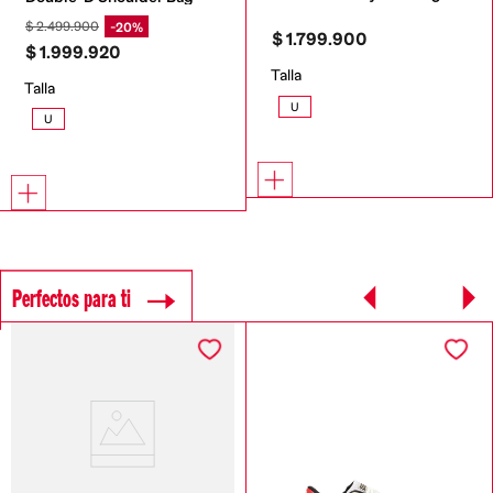
$
2
.
499
.
900
20%
$
1
.
799
.
900
$
1
.
999
.
920
Talla
Talla
U
U
Perfectos para ti