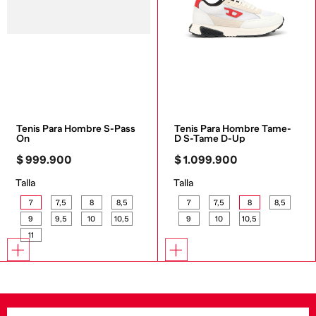
Tenis Para Hombre S-Pass 
Tenis Para Hombre Tame-
On
D S-Tame D-Up
$
999
.
900
$
1
.
099
.
900
Talla
Talla
7
7,5
8
8,5
7
7,5
8
8,5
9
9,5
10
10,5
9
10
10,5
11